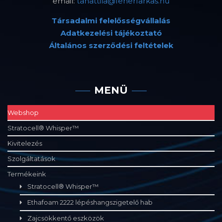
email:
tanattila@feherfarkas.hu
Társadalmi felelősségvállalás
Adatkezelési tájékoztató
Általános szerződési feltételek
MENÜ
Webshop
Stratocell® Whisper™
Kivitelezés
Szolgáltatások
Termékeink
Stratocell® Whisper™
Ethafoam 2222 lépéshangszigetelő hab
Zajcsökkentő eszközök