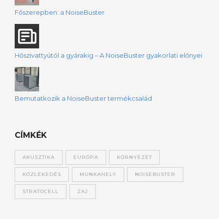
Főszerepben: a NoiseBuster
Hőszivattyútól a gyárakig – A NoiseBuster gyakorlati előnyei
Bemutatkozik a NoiseBuster termékcsalád
CÍMKÉK
AKUSZTIKA
EURÓPA
KÖRNYEZET
KÖZLEKEDÉS
MUNKAHELY
NOISEBUSTER
STRATOCELL
ZAJ