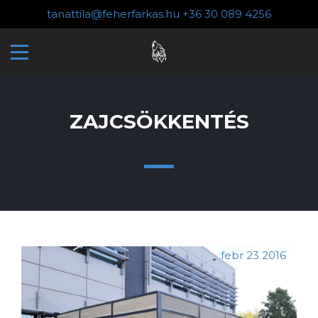
tanattila@feherfarkas.hu
+36 30 089 4256
ZAJCSÖKKENTÉS
febr
23
2016