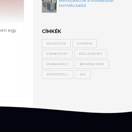
Bemutatkozik a NoiseBuster
termékcsalád
ében egy
CÍMKÉK
AKUSZTIKA
EURÓPA
KÖRNYEZET
KÖZLEKEDÉS
MUNKAHELY
NOISEBUSTER
STRATOCELL
ZAJ