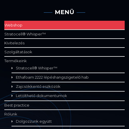
MENÜ
Webshop
Stratocell® Whisper™
Kivitelezés
Szolgáltatások
Termékeink
Stratocell® Whisper™
Ethafoam 2222 lépéshangszigetelő hab
Zajcsökkentő eszközök
Letölthető dokumentumok
Best practice
Rólunk
Dolgozzunk együtt