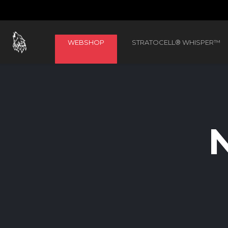
WEBSHOP
STRATOCELL® WHISPER™