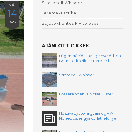
Stratocell Whisper
MÁJ
14
Teremakusztika
2026
Zajcsökkentés kivitelezés
AJÁNLOTT CIKKEK
Új generáció a hangelnyelésben:
Bemutatkozik a Stratocell
Whisper NBO
Stratocell Whisper
Főszerepben: a NoiseBuster
Hőszivattyútól a gyárakig – A
NoiseBuster gyakorlati előnyei