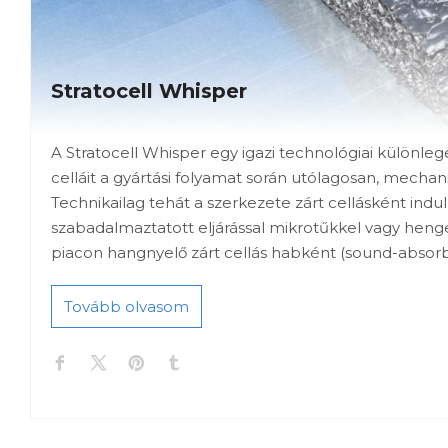
Stratocell Whisper
A Stratocell Whisper egy igazi technológiai különleg
celláit a gyártási folyamat során utólagosan, mechan
​Technikailag tehát a szerkezete zárt cellásként indu
szabadalmaztatott eljárással mikrotűkkel vagy heng
piacon hangnyelő zárt cellás habként (sound-absorb
Tovább olvasom