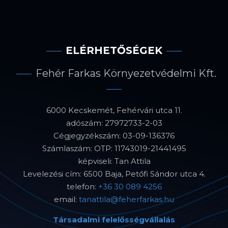
ELÉRHETŐSÉGEK
Fehér Farkas Környezetvédelmi Kft.
6000 Kecskemét, Fehérvári utca 11.
adószám: 27972733-2-03
Cégjegyzékszám: 03-09-136376
Számlaszám: OTP: 11743019-21441495
képviseli: Tan Attila
Levelezési cím: 6500 Baja, Petőfi Sándor utca 4.
telefon:
+36 30 089 4256
email:
tanattila@feherfarkas.hu
Társadalmi felelősségvállalás