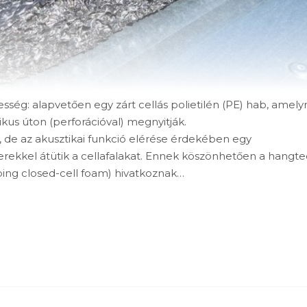
esség: alapvetően egy zárt cellás polietilén (PE) hab, amely
ikus úton (perforációval) megnyitják.
l, de az akusztikai funkció elérése érdekében egy
erekkel átütik a cellafalakat. Ennek köszönhetően a hangte
ing closed-cell foam) hivatkoznak…