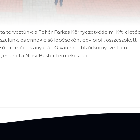
góta terveztünk: a Fehér Farkas Környezetvédelmi Kft. élet
szülünk, és ennek első lépéseként egy profi, összeszokott
első promóciós anyagát. Olyan megbízói környezetben
t, és ahol a NoiseBuster termékcsalád…