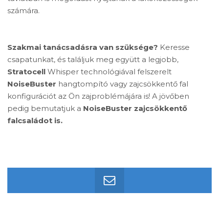
számára.
Szakmai tanácsadásra van szüksége?
Keresse
csapatunkat, és találjuk meg együtt a legjobb,
Stratocell
Whisper technológiával felszerelt
NoiseBuster
hangtompító vagy zajcsökkentő fal
konfigurációt az Ön zajproblémájára is! A jövőben
pedig bemutatjuk a
NoiseBuster zajcsökkentő
falcsaládot is.
KÉRJEN AJÁNLATOT, ÉRDEKLŐDJÖN A