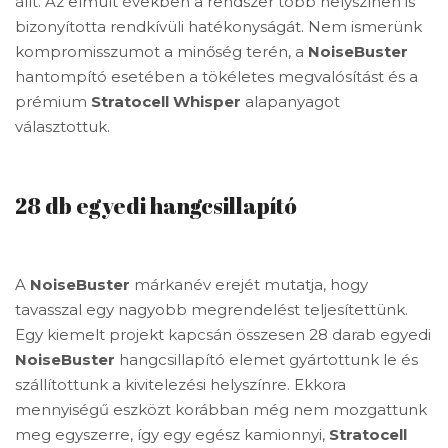
állt. Az elmúlt években a rendszer több helyszínen is
bizonyította rendkívüli hatékonyságát. Nem ismerünk
kompromisszumot a minőség terén, a
NoiseBuster
hantompító esetében a tökéletes megvalósítást és a
prémium
Stratocell Whisper
alapanyagot
választottuk.
28 db egyedi hangcsillapító
A
NoiseBuster
márkanév erejét mutatja, hogy
tavasszal egy nagyobb megrendelést teljesítettünk.
Egy kiemelt projekt kapcsán összesen 28 darab egyedi
NoiseBuster
hangcsillapító elemet gyártottunk le és
szállítottunk a kivitelezési helyszínre. Ekkora
mennyiségű eszközt korábban még nem mozgattunk
meg egyszerre, így egy egész kamionnyi,
Stratocell