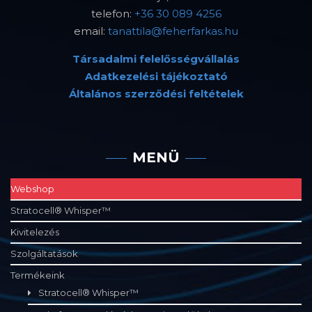
telefon:
+36 30 089 4256
email:
tanattila@feherfarkas.hu
Társadalmi felelősségvállalás
Adatkezelési tájékoztató
Általános szerződési feltételek
MENÜ
Webshop
Stratocell® Whisper™
Kivitelezés
Szolgáltatások
Termékeink
Stratocell® Whisper™