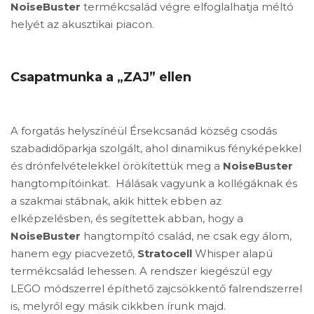
NoiseBuster
termékcsalád végre elfoglalhatja méltó
helyét az akusztikai piacon.
Csapatmunka a „ZAJ” ellen
A forgatás helyszínéül Érsekcsanád község csodás
szabadidőparkja szolgált, ahol dinamikus fényképekkel
és drónfelvételekkel örökítettük meg a
NoiseBuster
hangtompítóinkat. Hálásak vagyunk a kollégáknak és
a szakmai stábnak, akik hittek ebben az
elképzelésben, és segítettek abban, hogy a
NoiseBuster
hangtompító család, ne csak egy álom,
hanem egy piacvezető,
Stratocell
Whisper alapú
termékcsalád lehessen. A rendszer kiegészül egy
LEGO módszerrel építhető zajcsökkentő falrendszerrel
is, melyről egy másik cikkben írunk majd.