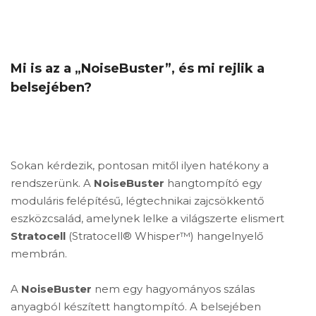
Mi is az a „NoiseBuster”, és mi rejlik a
belsejében?
Sokan kérdezik, pontosan mitől ilyen hatékony a
rendszerünk. A
NoiseBuster
hangtompító egy
moduláris felépítésű, légtechnikai zajcsökkentő
eszközcsalád, amelynek lelke a világszerte elismert
Stratocell
(Stratocell® Whisper™) hangelnyelő
membrán.
A
NoiseBuster
nem egy hagyományos szálas
anyagból készített hangtompító. A belsejében