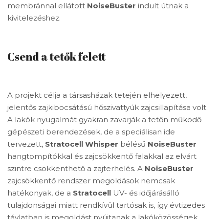
membránnal ellátott
NoiseBuster
indult útnak a
kivitelezéshez.
Csend a tetők felett
A projekt célja a társasházak tetején elhelyezett,
jelentős zajkibocsátású hőszivattyúk zajcsillapítása volt.
A lakók nyugalmát gyakran zavarják a tetőn működő
gépészeti berendezések, de a speciálisan ide
tervezett,
Stratocell
Whisper
bélésű
NoiseBuster
hangtompítókkal és zajcsökkentő falakkal az elvárt
szintre csökkenthető a zajterhelés. A
NoiseBuster
zajcsökkentő rendszer megoldások nemcsak
hatékonyak, de a
Stratocell
UV- és időjárásálló
tulajdonságai miatt rendkívül tartósak is, így évtizedes
távlatban is megoldást nyújtanak a lakóközösségek