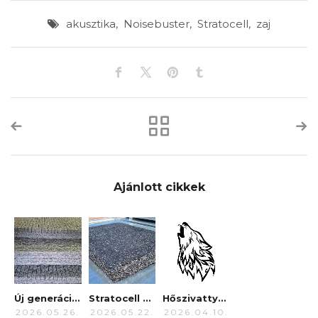
akusztika
,
Noisebuster
,
Stratocell
,
zaj
Ajánlott cikkek
Új generáció a hangelnyelésben: Bemutatkozik a Stratocell Whisper NBO
Stratocell Whisper
Hőszivattyútól a gyárakig – A NoiseBuster gyakorlati előnyei
2026.05.26.
2026.05.22.
2026.04.10.