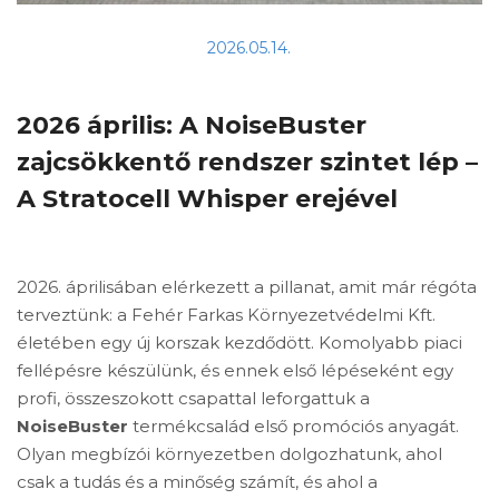
2026.05.14.
2026 április: A NoiseBuster
zajcsökkentő rendszer szintet lép –
A Stratocell Whisper erejével
2026. áprilisában elérkezett a pillanat, amit már régóta
terveztünk: a Fehér Farkas Környezetvédelmi Kft.
életében egy új korszak kezdődött. Komolyabb piaci
fellépésre készülünk, és ennek első lépéseként egy
profi, összeszokott csapattal leforgattuk a
NoiseBuster
termékcsalád első promóciós anyagát.
Olyan megbízói környezetben dolgozhatunk, ahol
csak a tudás és a minőség számít, és ahol a