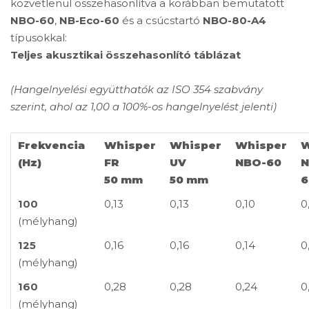
közvetlenül összehasonlítva a korábban bemutatott
NBO-60
,
NB-Eco-60
és a csúcstartó
NBO-80-A4
típusokkal:
Teljes akusztikai összehasonlító táblázat
(Hangelnyelési együtthatók az ISO 354 szabvány
szerint, ahol az 1,00 a 100%-os hangelnyelést jelenti)
Frekvencia
Whisper
Whisper
Whisper
W
(Hz)
FR
UV
NBO-60
N
50 mm
50 mm
6
100
0,13
0,13
0,10
0
(mélyhang)
125
0,16
0,16
0,14
0
(mélyhang)
160
0,28
0,28
0,24
0
(mélyhang)