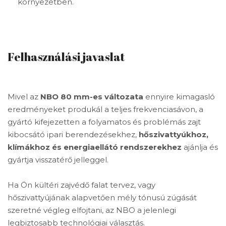
környezetben.
Felhasználási javaslat
Mivel az
NBO 80 mm-es változata
ennyire kimagasló
eredményeket produkál a teljes frekvenciasávon, a
gyártó kifejezetten a folyamatos és problémás zajt
kibocsátó ipari berendezésekhez,
hőszivattyúkhoz,
klímákhoz és energiaellátó rendszerekhez
ajánlja és
gyártja visszatérő jelleggel.
Ha Ön kültéri zajvédő falat tervez, vagy
hőszivattyújának alapvetően mély tónusú zúgását
szeretné végleg elfojtani, az NBO a jelenlegi
legbiztosabb technológiai választás.