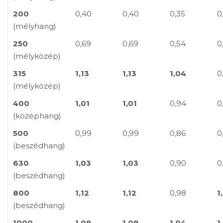
200
0,40
0,40
0,35
0
(mélyhang)
250
0,69
0,69
0,54
0
(mélyközép)
315
1,13
1,13
1,04
0
(mélyközép)
400
1,01
1,01
0,94
0
(középhang)
500
0,99
0,99
0,86
0
(beszédhang)
630
1,03
1,03
0,90
0
(beszédhang)
800
1,12
1,12
0,98
1
(beszédhang)
1000
1,09
1,09
1,04
1