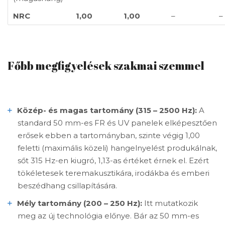
NRC
1,00
1,00
–
–
Főbb megfigyelések szakmai szemmel
Közép- és magas tartomány (315 – 2500 Hz):
A
standard 50 mm-es FR és UV panelek elképesztően
erősek ebben a tartományban, szinte végig 1,00
feletti (maximális közeli) hangelnyelést produkálnak,
sőt 315 Hz-en kiugró, 1,13-as értéket érnek el. Ezért
tökéletesek teremakusztikára, irodákba és emberi
beszédhang csillapítására.
Mély tartomány (200 – 250 Hz):
Itt mutatkozik
meg az új technológia előnye. Bár az 50 mm-es