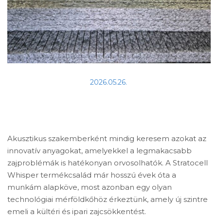
2026.05.26.
Akusztikus szakemberként mindig keresem azokat az
innovatív anyagokat, amelyekkel a legmakacsabb
zajproblémák is hatékonyan orvosolhatók. A Stratocell
Whisper termékcsalád már hosszú évek óta a
munkám alapköve, most azonban egy olyan
technológiai mérföldkőhöz érkeztünk, amely új szintre
emeli a kültéri és ipari zajcsökkentést.