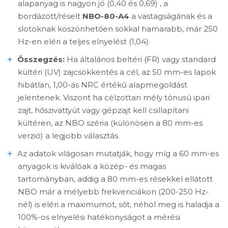
alapanyag is nagyon jó (0,40 és 0,69) , a
bordázott/réselt
NBO-80-A4
a vastagságának és a
slotoknak köszönhetően sokkal hamarabb, már 250
Hz-en eléri a teljes elnyelést (1,04).
Összegzés:
Ha általános beltéri (FR) vagy standard
kültéri (UV) zajcsökkentés a cél, az 50 mm-es lapok
hibátlan, 1,00-ás NRC értékű alapmegoldást
jelentenek. Viszont ha célzottan mély tónusú ipari
zajt, hőszivattyút vagy gépzajt kell csillapítani
kültéren, az NBO széria (különösen a 80 mm-es
verzió) a legjobb választás.
Az adatok világosan mutatják, hogy míg a 60 mm-es
anyagok is kiválóak a közép- és magas
tartományban, addig a 80 mm-es résekkel ellátott
NBO már a mélyebb frekvenciákon (200-250 Hz-
nél) is eléri a maximumot, sőt, néhol meg is haladja a
100%-os elnyelési hatékonyságot a mérési