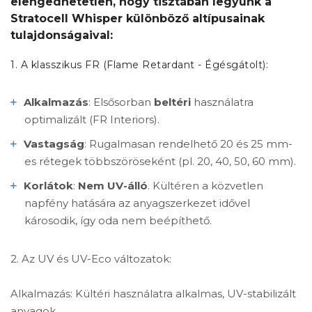
elengedhetetlen, hogy tisztában legyünk a
Stratocell Whisper különböző altípusainak
tulajdonságaival:
1. A klasszikus FR (Flame Retardant - Égésgátolt):
Alkalmazás
: Elsősorban
beltéri
használatra
optimalizált (FR Interiors).
Vastagság
: Rugalmasan rendelhető 20 és 25 mm-
es rétegek többszöröseként (pl. 20, 40, 50, 60 mm).
Korlátok
:
Nem UV-álló
. Kültéren a közvetlen
napfény hatására az anyagszerkezet idővel
károsodik, így oda nem beépíthető.
2. Az UV és UV-Eco változatok:
Alkalmazás: Kültéri használatra alkalmas, UV-stabilizált
anyagok.