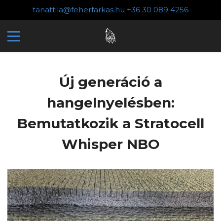
tanattila@feherfarkas.hu
+36 30 089 4256
Új generáció a
hangelnyelésben:
Bemutatkozik a Stratocell
Whisper NBO