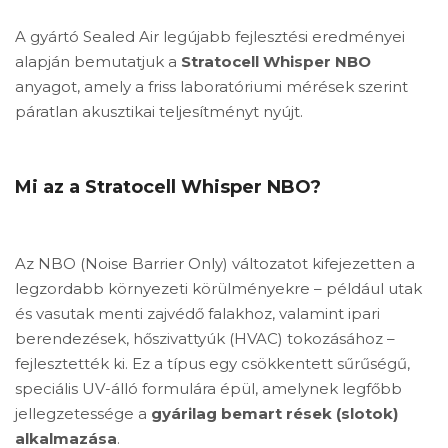
A gyártó Sealed Air legújabb fejlesztési eredményei
alapján bemutatjuk a
Stratocell Whisper NBO
anyagot, amely a friss laboratóriumi mérések szerint
páratlan akusztikai teljesítményt nyújt.
Mi az a Stratocell Whisper NBO?
Az NBO (Noise Barrier Only) változatot kifejezetten a
legzordabb környezeti körülményekre – például utak
és vasutak menti zajvédő falakhoz, valamint ipari
berendezések, hőszivattyúk (HVAC) tokozásához –
fejlesztették ki. Ez a típus egy csökkentett sűrűségű,
speciális UV-álló formulára épül, amelynek legfőbb
jellegzetessége a
gyárilag bemart rések (slotok)
alkalmazása
.