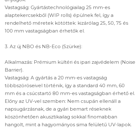
Vastagság: Gyártástechnológiailag 25 mm-es
alaptekercsekből (WIP rolls) épülnek fel, így a
rendelhető méretek kötöttek: kizárólag 25, 50, 75 és
100 mm vastagságban érhetők el.
3. Az új NBO és NB-Eco (Szürke):
Alkalmazás: Prémium kültéri és ipari zajvédelem (Noise
Barrier).
Vastagság: A gyártás a 20 mm-es vastagság
többszöröseivel történik, így a standard 40 mm, 60
mm és a csúcstartó 80 mm-es vastagságban érhető el.
Előny az UV-vel szemben: Nem csupán ellenáll a
napsugárzásnak, de a gyári bemart réseknek
köszönhetően akusztikailag sokkal finomabban
hangolt, mint a hagyományos sima felületű UV-lapok.