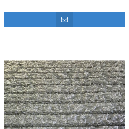
KÉRJEN AJÁNLATOT, ÉRDEKLŐDJÖN A
RÉSZLETEKRŐL!