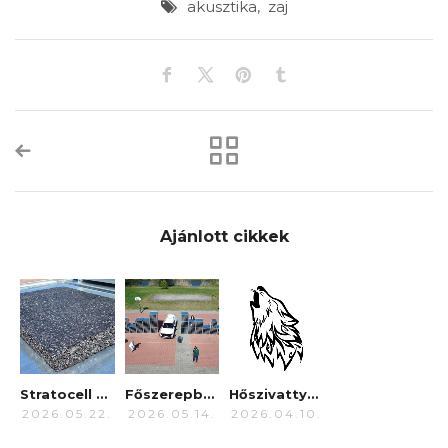
akusztika
,
zaj
Ajánlott cikkek
Stratocell Whisper
Főszerepben: a NoiseBuster
Hőszivattyútól a gyárakig – A NoiseBuster gyakorlati előnyei
2026.05.22.
2026.05.14.
2026.04.10.