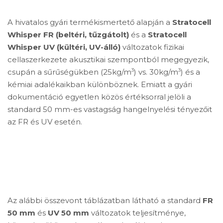
A hivatalos gyári termékismertető alapján a
Stratocell
Whisper FR (beltéri, tűzgátolt)
és a
Stratocell
Whisper UV (kültéri, UV-álló)
változatok fizikai
cellaszerkezete akusztikai szempontból megegyezik,
3
3
csupán a sűrűségükben (25kg/m
) vs. 30kg/m
) és a
kémiai adalékaikban különböznek. Emiatt a gyári
dokumentáció egyetlen közös értéksorral jelöli a
standard 50 mm-es vastagság hangelnyelési tényezőit
az FR és UV esetén.
Az alábbi összevont táblázatban látható a standard
FR
50 mm
és
UV 50 mm
változatok teljesítménye,