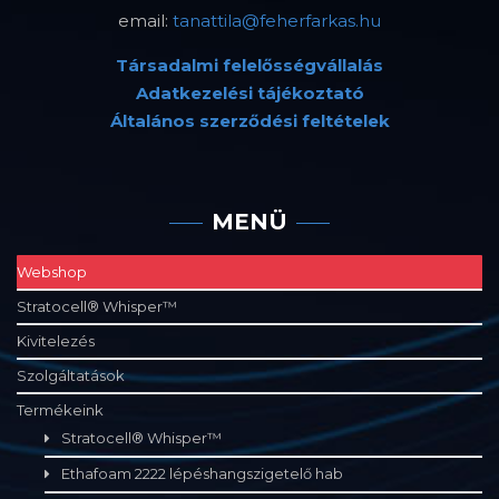
email:
tanattila@feherfarkas.hu
Társadalmi felelősségvállalás
Adatkezelési tájékoztató
Általános szerződési feltételek
MENÜ
Webshop
Stratocell® Whisper™
Kivitelezés
Szolgáltatások
Termékeink
Stratocell® Whisper™
Ethafoam 2222 lépéshangszigetelő hab