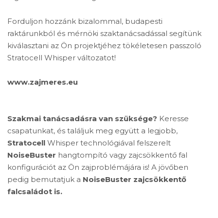
Forduljon hozzánk bizalommal, budapesti
raktárunkból és mérnöki szaktanácsadással segítünk
kiválasztani az Ön projektjéhez tökéletesen passzoló
Stratocell Whisper változatot!
www.zajmeres.eu
Szakmai tanácsadásra van szüksége?
Keresse
csapatunkat, és találjuk meg együtt a legjobb,
Stratocell
Whisper technológiával felszerelt
NoiseBuster
hangtompító vagy zajcsökkentő fal
konfigurációt az Ön zajproblémájára is! A jövőben
pedig bemutatjuk a
NoiseBuster zajcsökkentő
falcsaládot is.