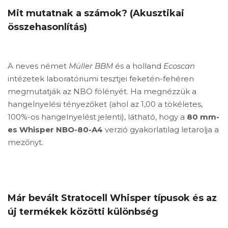
Mit mutatnak a számok? (Akusztikai
összehasonlítás)
A neves német
Müller BBM
és a holland
Ecoscan
intézetek laboratóriumi tesztjei feketén-fehéren
megmutatják az NBO fölényét. Ha megnézzük a
hangelnyelési tényezőket (ahol az 1,00 a tökéletes,
100%-os hangelnyelést jelenti), látható, hogy a
80 mm-
es Whisper NBO-80-A4
verzió gyakorlatilag letarolja a
mezőnyt.
Már bevált Stratocell Whisper típusok és az
új termékek közötti különbség