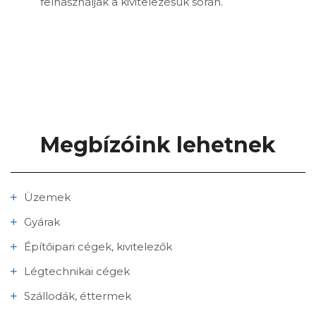
felhasználják a kivitelezésük során.
Megbízóink lehetnek
Üzemek
Gyárak
Építőipari cégek, kivitelezők
Légtechnikai cégek
Szállodák, éttermek