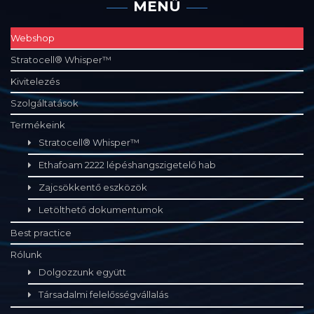
MENÜ
Webshop
Stratocell® Whisper™
Kivitelezés
Szolgáltatások
Termékeink
Stratocell® Whisper™
Ethafoam 2222 lépéshangszigetelő hab
Zajcsökkentő eszközök
Letölthető dokumentumok
Best practice
Rólunk
Dolgozzunk együtt
Társadalmi felelősségvállalás