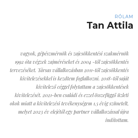
RÓLAM
Tan Attila
vagyok, gépészmérnök és zajcsökkentési szakmérnök
1992 óta végzek zajméréseket és 2004 -től zajcsökkentés
tervezéséket. Társas vállalkozásban 2011-től zajcsökkentés
kivitelezésekkel is kezdtem foglalkozni. 2018-től saját
kivitelező céggel folytattam a zajcsökkentések
kivitelezését. 2021-ben családi és ezzel összefüggő üzleti
okok miatt a kivitelezési tevékenységem 1,5 évig szünetelt,
melyet 2023 év elejétől egy partner vállalkozással újra
indítottam.