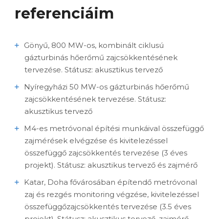
referenciáim
Gönyű, 800 MW-os, kombinált ciklusú
gázturbinás hőerőmű zajcsökkentésének
tervezése. Státusz: akusztikus tervező
Nyíregyházi 50 MW-os gázturbinás hőerőmű
zajcsökkentésének tervezése. Státusz:
akusztikus tervező
M4-es metróvonal építési munkáival összefüggő
zajmérések elvégzése és kivitelezéssel
összefüggő zajcsökkentés tervezése (3 éves
projekt). Státusz: akusztikus tervező és zajmérő
Katar, Doha fővárosában építendő metróvonal
zaj és rezgés monitoring végzése, kivitelezéssel
összefüggőzajcsökkentés tervezése (3.5 éves
projekt). Státusz: akusztikus tervező, zajmérő,