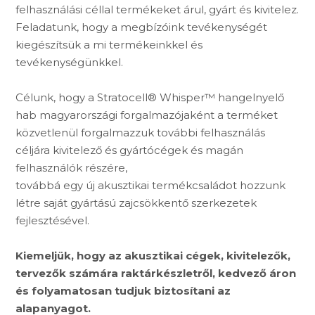
felhasználási céllal termékeket árul, gyárt és kivitelez.
Feladatunk, hogy a megbízóink tevékenységét
kiegészítsük a mi termékeinkkel és
tevékenységünkkel.
Célunk, hogy a Stratocell® Whisper™ hangelnyelő
hab magyarországi forgalmazójaként a terméket
közvetlenül forgalmazzuk további felhasználás
céljára kivitelező és gyártócégek és magán
felhasználók részére,
továbbá egy új akusztikai termékcsaládot hozzunk
létre saját gyártású zajcsökkentő szerkezetek
fejlesztésével.
Kiemeljük, hogy az akusztikai cégek, kivitelezők,
tervezők számára raktárkészletről, kedvező áron
és folyamatosan tudjuk biztosítani az
alapanyagot.