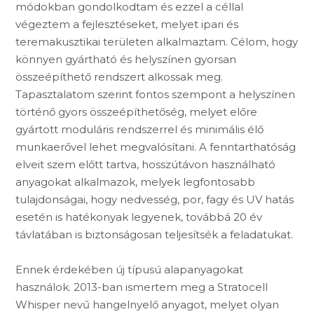
módokban gondolkodtam és ezzel a céllal
végeztem a fejlesztéseket, melyet ipari és
teremakusztikai területen alkalmaztam. Célom, hogy
könnyen gyártható és helyszínen gyorsan
összeépíthető rendszert alkossak meg.
Tapasztalatom szerint fontos szempont a helyszínen
történő gyors összeépíthetőség, melyet előre
gyártott moduláris rendszerrel és minimális élő
munkaerővel lehet megvalósítani. A fenntarthatóság
elveit szem előtt tartva, hosszútávon használható
anyagokat alkalmazok, melyek legfontosabb
tulajdonságai, hogy nedvesség, por, fagy és UV hatás
esetén is hatékonyak legyenek, továbbá 20 év
távlatában is biztonságosan teljesítsék a feladatukat.
Ennek érdekében új típusú alapanyagokat
használok. 2013-ban ismertem meg a Stratocell
Whisper nevű hangelnyelő anyagot, melyet olyan