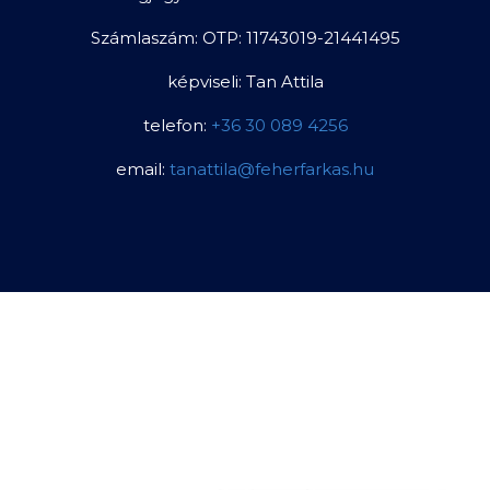
Számlaszám: OTP: 11743019-21441495
képviseli: Tan Attila
telefon:
+36 30 089 4256
email:
tanattila@feherfarkas.hu