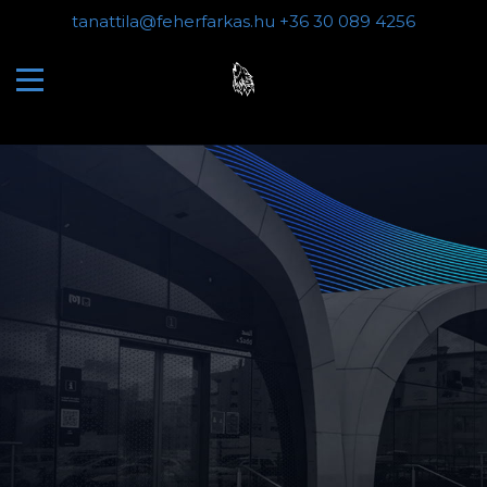
tanattila@feherfarkas.hu
+36 30 089 4256