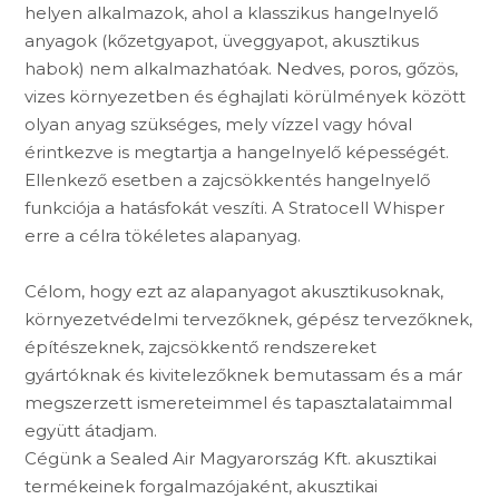
helyen alkalmazok, ahol a klasszikus hangelnyelő
anyagok (kőzetgyapot, üveggyapot, akusztikus
habok) nem alkalmazhatóak. Nedves, poros, gőzös,
vizes környezetben és éghajlati körülmények között
olyan anyag szükséges, mely vízzel vagy hóval
érintkezve is megtartja a hangelnyelő képességét.
Ellenkező esetben a zajcsökkentés hangelnyelő
funkciója a hatásfokát veszíti. A Stratocell Whisper
erre a célra tökéletes alapanyag.
Célom, hogy ezt az alapanyagot akusztikusoknak,
környezetvédelmi tervezőknek, gépész tervezőknek,
építészeknek, zajcsökkentő rendszereket
gyártóknak és kivitelezőknek bemutassam és a már
megszerzett ismereteimmel és tapasztalataimmal
együtt átadjam.
Cégünk a Sealed Air Magyarország Kft. akusztikai
termékeinek forgalmazójaként, akusztikai