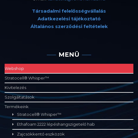
Társadalmi felelősségvállalás
Adatkezelési tájékoztató
Általános szerződési feltételek
MENÜ
Webshop
Stratocell® Whisper™
Kivitelezés
Szolgáltatások
Termékeink
Stratocell® Whisper™
Ethafoam 2222 lépéshangszigetelő hab
Zajcsökkentő eszközök