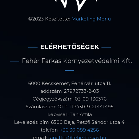
©2023 Készítette:
Marketing Menü
ELÉRHETŐSÉGEK
Fehér Farkas Környezetvédelmi Kft.
6000 Kecskemét, Fehérvári utca 11.
adószám: 27972733-2-03
Cégjegyzékszám: 03-09-136376
Számlaszám: OTP: 11743019-21441495
képviseli: Tan Attila
Levelezési cím: 6500 Baja, Petőfi Sándor utca 4.
telefon:
+36 30 089 4256
email:
tanattila@feherfarkas.hu