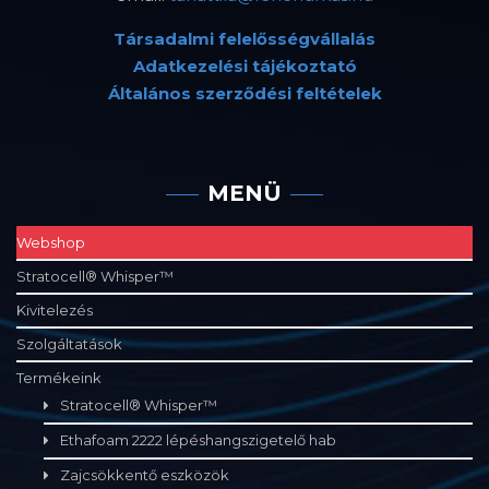
Társadalmi felelősségvállalás
Adatkezelési tájékoztató
Általános szerződési feltételek
MENÜ
Webshop
Stratocell® Whisper™
Kivitelezés
Szolgáltatások
Termékeink
Stratocell® Whisper™
Ethafoam 2222 lépéshangszigetelő hab
Zajcsökkentő eszközök