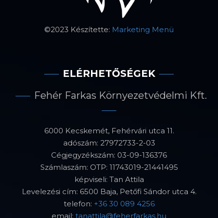
©2023 Készítette:
Marketing Menü
ELÉRHETŐSÉGEK
Fehér Farkas Környezetvédelmi Kft.
6000 Kecskemét, Fehérvári utca 11.
adószám: 27972733-2-03
Cégjegyzékszám: 03-09-136376
Számlaszám: OTP: 11743019-21441495
képviseli: Tan Attila
Levelezési cím: 6500 Baja, Petőfi Sándor utca 4.
telefon:
+36 30 089 4256
email:
tanattila@feherfarkas.hu