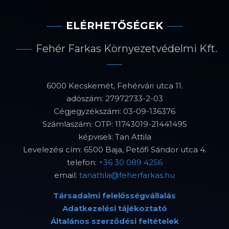
ELÉRHETŐSÉGEK
Fehér Farkas Környezetvédelmi Kft.
6000 Kecskemét, Fehérvári utca 11.
adószám: 27972733-2-03
Cégjegyzékszám: 03-09-136376
Számlaszám: OTP: 11743019-21441495
képviseli: Tan Attila
Levelezési cím: 6500 Baja, Petőfi Sándor utca 4.
telefon:
+36 30 089 4256
email:
tanattila@feherfarkas.hu
Társadalmi felelősségvállalás
Adatkezelési tájékoztató
Általános szerződési feltételek