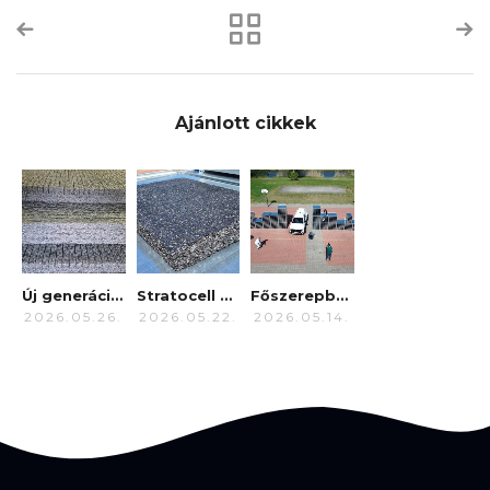
Ajánlott cikkek
Új generáció a hangelnyelésben: Bemutatkozik a Stratocell Whisper NBO
Stratocell Whisper
Főszerepben: a NoiseBuster
2026.05.26.
2026.05.22.
2026.05.14.