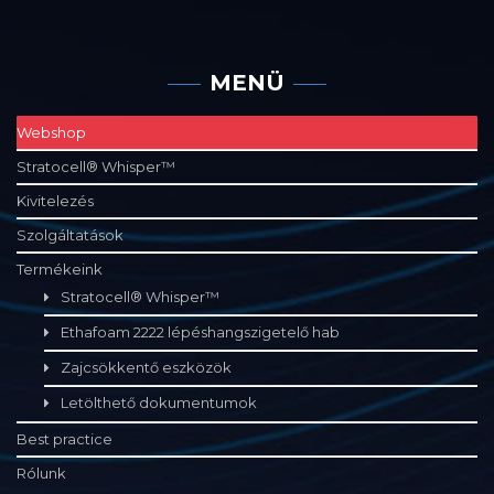
MENÜ
Webshop
Stratocell® Whisper™
Kivitelezés
Szolgáltatások
Termékeink
Stratocell® Whisper™
Ethafoam 2222 lépéshangszigetelő hab
Zajcsökkentő eszközök
Letölthető dokumentumok
Best practice
Rólunk