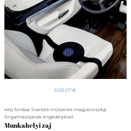
2023.07.18.
kép forrása: Svantek műszerek magyarországi
forgalmazójának engedélyével
Munkahelyi zaj