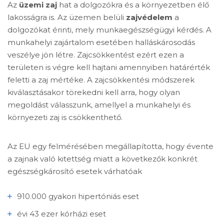
Az
üzemi zaj
hat a dolgozókra és a környezetben élő
lakosságra is. Az üzemen belüli
zajvédelem
a
dolgozókat érinti, mely munkaegészségügyi kérdés. A
munkahelyi zajártalom esetében halláskárosodás
veszélye jön létre. Zajcsökkentést ezért ezen a
területen is végre kell hajtani amennyiben határérték
feletti a zaj mértéke. A zajcsökkentési módszerek
kiválasztásakor törekedni kell arra, hogy olyan
megoldást válasszunk, amellyel a munkahelyi és
környezeti zaj is csökkenthető.
Az EU egy felmérésében megállapította, hogy évente
a zajnak való kitettség miatt a következők konkrét
egészségkárosító esetek várhatóak
910.000 gyakori hipertóniás eset
évi 43 ezer kórházi eset