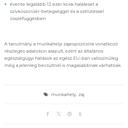
évente legalább 12 ezer korai haláleset a
szívkoszorúér-betegséggel és a szélütéssel
összefüggésben
A tanulmány a munkahelyi zajexpozícióra vonatkozó
részleges adatokon alapult, ezért az általános
egészségügyi hatások az egész EU-ban valószínűleg
még a jelenleg becsültnél is magasabbnak várhatóak.
munkahely
,
zaj