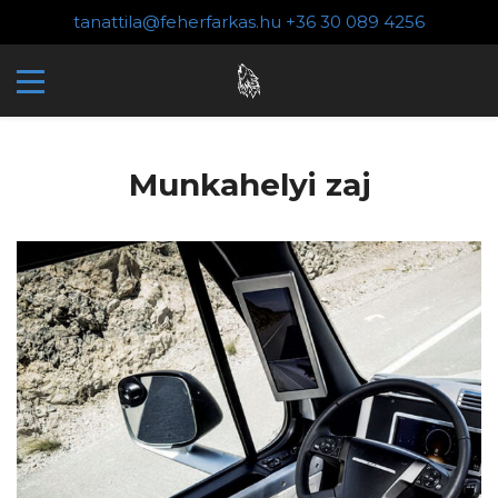
tanattila@feherfarkas.hu
+36 30 089 4256
Munkahelyi zaj