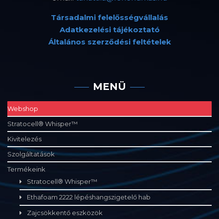
Társadalmi felelősségvállalás
Adatkezelési tájékoztató
Általános szerződési feltételek
MENÜ
Webshop
Stratocell® Whisper™
Kivitelezés
Szolgáltatások
Termékeink
Stratocell® Whisper™
Ethafoam 2222 lépéshangszigetelő hab
Zajcsökkentő eszközök