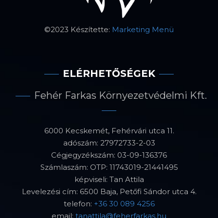
©2023 Készítette:
Marketing Menü
ELÉRHETŐSÉGEK
Fehér Farkas Környezetvédelmi Kft.
6000 Kecskemét, Fehérvári utca 11.
adószám: 27972733-2-03
Cégjegyzékszám: 03-09-136376
Számlaszám: OTP: 11743019-21441495
képviseli: Tan Attila
Levelezési cím: 6500 Baja, Petőfi Sándor utca 4.
telefon:
+36 30 089 4256
email:
tanattila@feherfarkas.hu