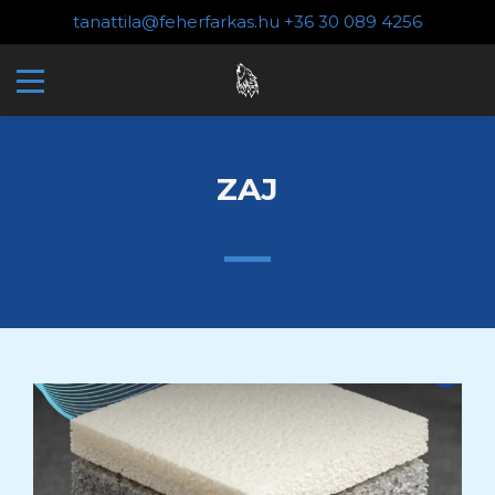
tanattila@feherfarkas.hu
+36 30 089 4256
ZAJ