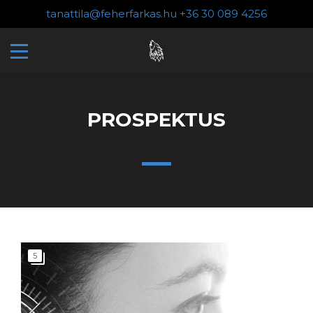
tanattila@feherfarkas.hu
+36 30 089 4256
PROSPEKTUS
5