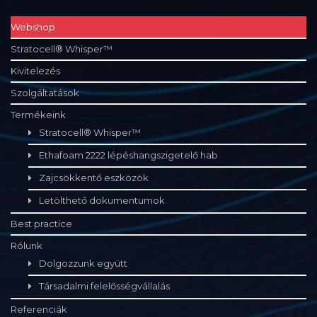
Webshop
Stratocell® Whisper™
Kivitelezés
Szolgáltatások
Termékeink
Stratocell® Whisper™
Ethafoam 2222 lépéshangszigetelő hab
Zajcsökkentő eszközök
Letölthető dokumentumok
Best practice
Rólunk
Dolgozzunk együtt
Társadalmi felelősségvállalás
Referenciák