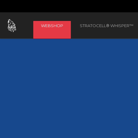
WEBSHOP
STRATOCELL® WHISPER™