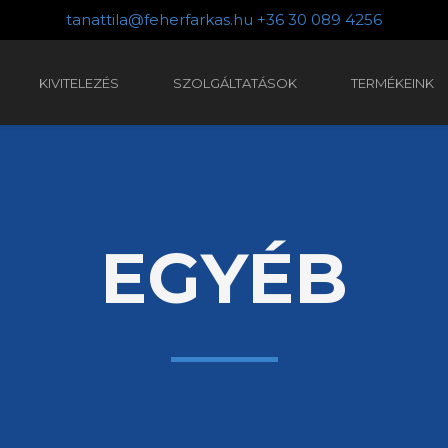
tanattila@feherfarkas.hu
+36 30 089 4256
KIVITELEZÉS
SZOLGÁLTATÁSOK
TERMÉKEINK
EGYÉB