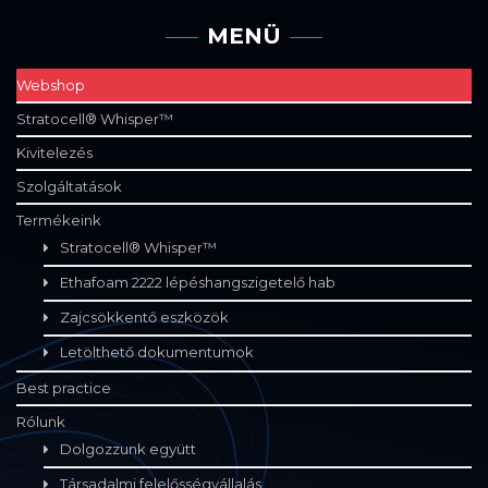
MENÜ
Webshop
Stratocell® Whisper™
Kivitelezés
Szolgáltatások
Termékeink
Stratocell® Whisper™
Ethafoam 2222 lépéshangszigetelő hab
Zajcsökkentő eszközök
Letölthető dokumentumok
Best practice
Rólunk
Dolgozzunk együtt
Társadalmi felelősségvállalás