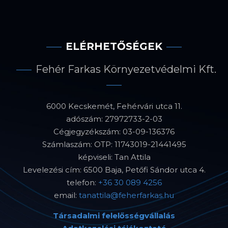
ELÉRHETŐSÉGEK
Fehér Farkas Környezetvédelmi Kft.
6000 Kecskemét, Fehérvári utca 11.
adószám: 27972733-2-03
Cégjegyzékszám: 03-09-136376
Számlaszám: OTP: 11743019-21441495
képviseli: Tan Attila
Levelezési cím: 6500 Baja, Petőfi Sándor utca 4.
telefon:
+36 30 089 4256
email:
tanattila@feherfarkas.hu
Társadalmi felelősségvállalás