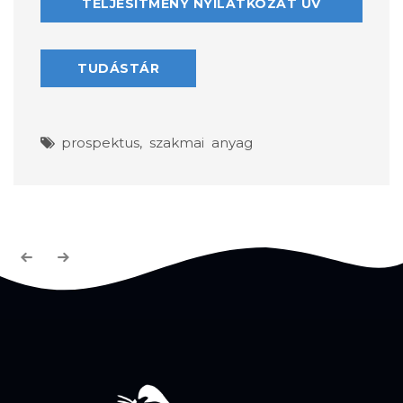
TELJESÍTMÉNY NYILATKOZAT UV
TUDÁSTÁR
prospektus
,
szakmai anyag