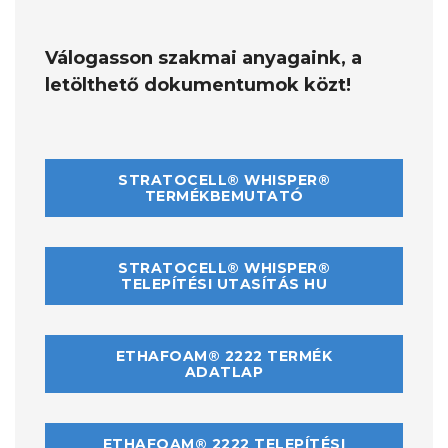
Válogasson szakmai anyagaink, a
letölthető dokumentumok közt!
STRATOCELL® WHISPER®
TERMÉKBEMUTATÓ
STRATOCELL® WHISPER®
TELEPÍTÉSI UTASÍTÁS HU
ETHAFOAM® 2222 TERMÉK
ADATLAP
ETHAFOAM® 2222 TELEPÍTÉSI