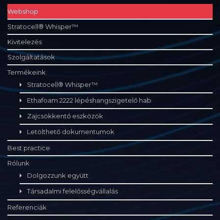
Webshop
Stratocell® Whisper™
Kivitelezés
Szolgáltatások
Termékeink
Stratocell® Whisper™
Ethafoam 2222 lépéshangszigetelő hab
Zajcsökkentő eszközök
Letölthető dokumentumok
Best practice
Rólunk
Dolgozzunk együtt
Társadalmi felelősségvállalás
Referenciák