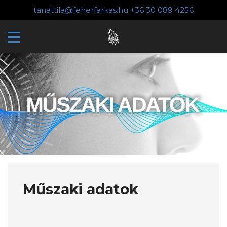
tanattila@feherfarkas.hu
+36 30 089 4256
Műszaki adatok